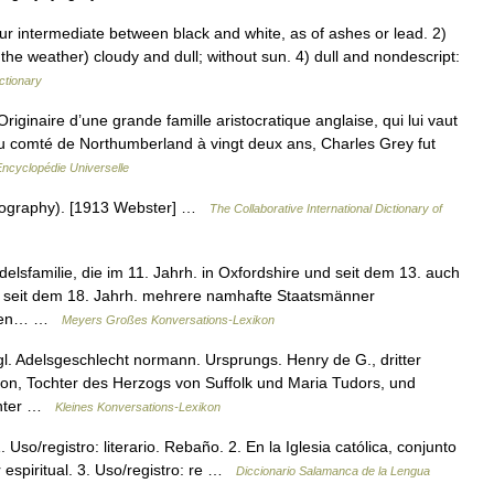
 intermediate between black and white, as of ashes or lead. 2)
f the weather) cloudy and dull; without sun. 4) dull and nondescript:
ctionary
aire d’une grande famille aristocratique anglaise, qui lui vaut
du comté de Northumberland à vingt deux ans, Charles Grey fut
Encyclopédie Universelle
thography). [1913 Webster] …
The Collaborative International Dictionary of
lsfamilie, die im 11. Jahrh. in Oxfordshire und seit dem 13. auch
nd seit dem 18. Jahrh. mehrere namhafte Staatsmänner
eralen… …
Meyers Großes Konversations-Lexikon
gl. Adelsgeschlecht normann. Ursprungs. Henry de G., dritter
on, Tochter des Herzogs von Suffolk und Maria Tudors, und
ochter …
Kleines Konversations-Lexikon
Uso/registro: literario. Rebaño. 2. En la Iglesia católica, conjunto
 espiritual. 3. Uso/registro: re …
Diccionario Salamanca de la Lengua