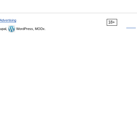
Advertising
18+
upal,
WordPress, MODx.