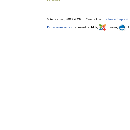
Española
© Academic, 2000-2026
Contact us:
Technical Support
,
Dictionaries export
, created on PHP,
Joomla,
Dr