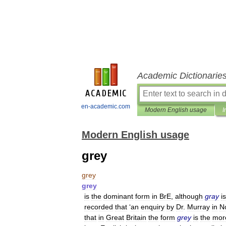
Academic Dictionarie
en-academic.com
Modern English usage
I
Modern English usage
grey
grey
grey
is
the
dominant
form
in
BrE
,
although
gray
is
recorded
that
‘
an
enquiry
by
Dr
.
Murray
in
N
that
in
Great
Britain
the
form
grey
is
the
mor