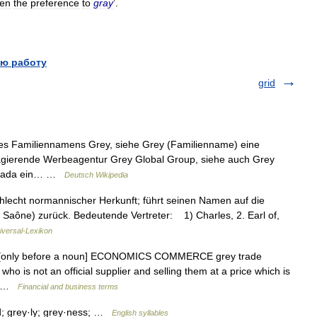
ven
the
preference
to
gray
’.
ю работу
grid
es Familiennamens Grey, siehe Grey (Familienname) eine
t agierende Werbeagentur Grey Global Group, siehe auch Grey
Kanada ein… …
Deutsch Wikipedia
hlecht normannischer Herkunft; führt seinen Namen auf die
Saône) zurück. Bedeutende Vertreter: 1) Charles, 2. Earl of,
iversal-Lexikon
ive [only before a noun] ECONOMICS COMMERCE grey trade
 is not an official supplier and selling them at a price which is
n… …
Financial and business terms
d; grey·ly; grey·ness; …
English syllables