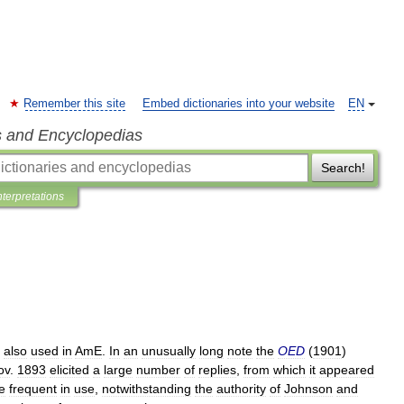
Remember this site
Embed dictionaries into your website
EN
s and Encyclopedias
Search!
nterpretations
also
used
in
AmE
.
In
an
unusually
long
note
the
OED
(
1901
)
ov
.
1893
elicited
a
large
number
of
replies
,
from
which
it
appeared
e
frequent
in
use
,
notwithstanding
the
authority
of
Johnson
and