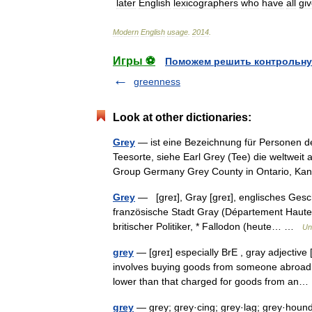
later
English
lexicographers
who
have
all
gi
Modern
English
usage
.
2014
.
Игры ⚽
Поможем решить контрольну
greenness
Look at other dictionaries:
Grey
— ist eine Bezeichnung für Personen d
Teesorte, siehe Earl Grey (Tee) die weltwei
Group Germany Grey County in Ontario, 
Grey
— [greɪ], Gray [greɪ], englisches Gesc
französische Stadt Gray (Département Haute 
britischer Politiker, * Fallodon (heute… …
Un
grey
— [greɪ] especially BrE , gray adject
involves buying goods from someone abroad who
lower than that charged for goods from a
grey
— grey; grey·cing; grey·lag; grey·houn