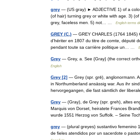
grey
— (US gray) ► ADJECTIVE 1) of a colour
(of hair) turning grey or white with age. 3) (o
grey, faceless men. 5) not… …
English terms di
GREY (C.)
— GREY CHARLES (1764 1845) Origin
d’hériter en 1807 du titre de comte, député 
pendant toute sa carrière politique un… …
Grey
— Grey, a. See {Gray} (the correct or
English
Grey [2]
— Grey (spr. grē), anglonormann. Ade
in Northumberland ansässig war. Aus ihr si
hervorgegangen, die fast sämtlich der lib
Grey
— (Gray), de Grey (spr. greh), altes en
Marquis von Dorset, heiratete Frances Brand
wurde 1551 Herzog von Suffolk. – Seine T
grey
— (plural greyes) sustantivo femenino 1. 
de fieles atendidos por un sacerdote o pastor